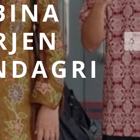
AYANAN
 ZONA
BAWA
ANAN
APAN
BINA
N
AYANAN
NDUDUK
MINDUK
MINDUK
N KTP-
L ID (
EGAWAI
A / SMK
 GRATIS
 ZONA
ESA /
ENUJU
RJEN
AN (
EH
 )
A
NDAGRI
BBM
 RI
N
S