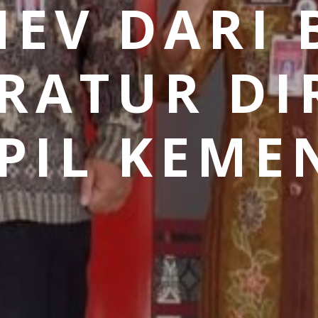
AIAN PEL
ANANGAN
ZIAH MEM
OR PELAY
TEK PERSI
EV DARI 
PEMBERIA
MAT PEL
AMAN PE
ANAN AD
ANAN AD
PEREKAMA
ASI DIGITA
ARGAAN P
 BOLA SM
KIRIM POS
ANANGAN
NDUK DI D
GRITAS M
RATUR DI
A KEMATI
UBLIK OL
.
.
TP DIGITAL
EL PEMUL
RENTAN
GRATIS
GRATIS
PIL KEME
K DAN W
BUDSMAN
KELURAHA
INTEGRITA
TELADAN
TAMAT )
Selengkapnya