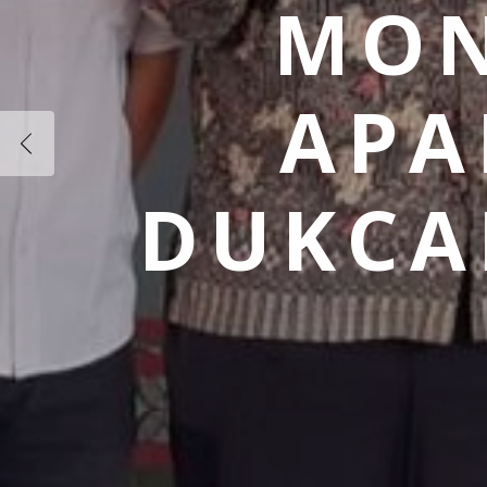
PENIL
PENC
TAK
RAK
BIN
MON
MAKLU
PEREK
PELAY
PELAY
ALUR 
AKTIV
PENGH
JEMPUT
KTP DI
PENC
ADMI
INTE
APA
AKT
P
K
DUKCA
WB
OM